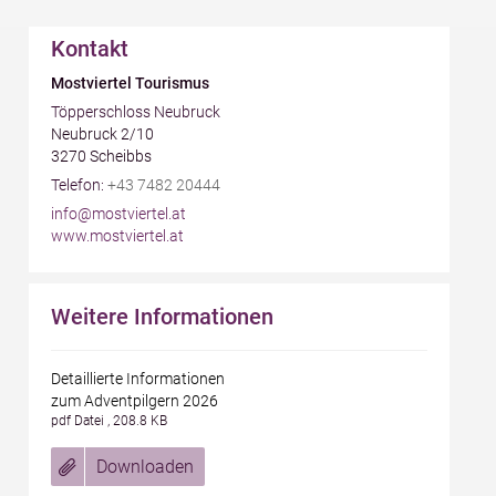
Kontakt
Mostviertel Tourismus
Töpperschloss Neubruck
Neubruck 2/10
3270
Scheibbs
AT
Telefon:
+43 7482 20444
info@mostviertel.at
www.mostviertel.at
Weitere Informationen
Detaillierte Informationen
zum Adventpilgern 2026
pdf Datei , 208.8 KB
Downloaden