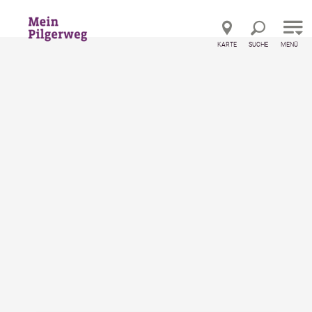
Direkt zur Hauptnavigation
Direkt zur Volltextsuche
Direkt zum Inhalt
KARTE
SUCHE
MENÜ
Niederösterreich Karte
Klicken Sie auf den Pfeil um
Niederösterreich und seine Touren,
Sehenswürdigkeiten, Unterkünfte
u.v.m. zu erkunden!
Standort teilen und Tipps in Ihrer Nähe erhalten!
Um diesen Inhalt sehen
zu können, müssen Sie