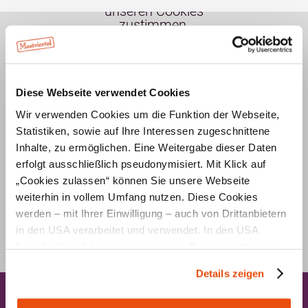
unseren Cookies
zustimmen.
Cookie-Einstellungen aktualisieren
Diese Webseite verwendet Cookies
Wir verwenden Cookies um die Funktion der Webseite,
Statistiken, sowie auf Ihre Interessen zugeschnittene
Inhalte, zu ermöglichen. Eine Weitergabe dieser Daten
erfolgt ausschließlich pseudonymisiert. Mit Klick auf
„Cookies zulassen“ können Sie unsere Webseite
weiterhin in vollem Umfang nutzen. Diese Cookies
werden – mit Ihrer Einwilligung – auch von Drittanbietern
in den USA verarbeitet und verwendet. In den USA
besteht derzeit kein angemessenes Datenschutzniveau,
und es ist nicht ausgeschlossen, dass staatliche
Details zeigen
Sicherheitsbehörden entsprechende Anordnungen
Suchen & Buchen
gegenüber den Drittanbietern (Google und Meta