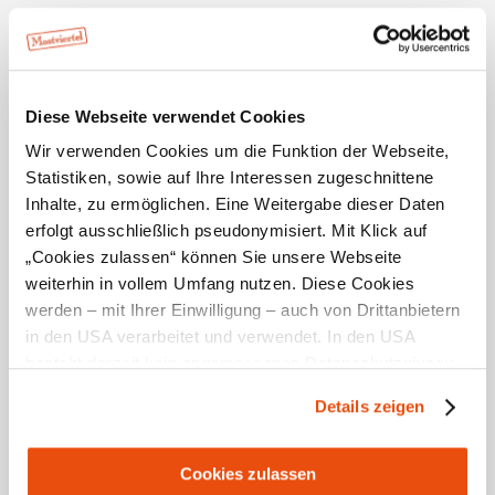
Standort & Anreise
Diese Webseite verwendet Cookies
Kontakt
Wir verwenden Cookies um die Funktion der Webseite,
Öffentliche Anreise
Statistiken, sowie auf Ihre Interessen zugeschnittene
Inhalte, zu ermöglichen. Eine Weitergabe dieser Daten
Route mit Google Maps
erfolgt ausschließlich pseudonymisiert. Mit Klick auf
„Cookies zulassen“ können Sie unsere Webseite
Lage/Karte
weiterhin in vollem Umfang nutzen. Diese Cookies
werden – mit Ihrer Einwilligung – auch von Drittanbietern
in den USA verarbeitet und verwendet. In den USA
besteht derzeit kein angemessenes Datenschutzniveau,
Empfehlungen und Tipps in der Umgebung
und es ist nicht ausgeschlossen, dass staatliche
Details zeigen
Sicherheitsbehörden entsprechende Anordnungen
gegenüber den Drittanbietern (Google und Meta
Platforms, Inc.) treffen, um Zugriff zu Daten zu Kontroll-
Cookies zulassen
Ausflugsziele
Gastronomie
Touren
Infrastruktur