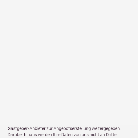
Straße, Hausnr.
*
PLZ
*
Ort
*
Land
Ihre Kontaktdaten (Name, Anschrift, E-Mail und Telefonnummer)
sowie Ihre reisespezifischen Daten (Anreise-/Abreisedatum,
Anzahl Personen, Anzahl Kinder und Alter der Kinder) werden für
den Zweck und die Dauer der Bearbeitung Ihrer unverbindlichen
Anfrage bei uns gespeichert und von uns an den betreffenden
Gastgeber/Anbieter zur Angebotserstellung weitergegeben.
Darüber hinaus werden Ihre Daten von uns nicht an Dritte