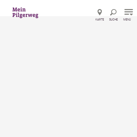
Direkt zur Hauptnavigation
Direkt zur Volltextsuche
Direkt zum Inhalt
KARTE
SUCHE
MENÜ
©
Via Sacra
Sehenswertes
Pfarre Kirchberg an der Pielach