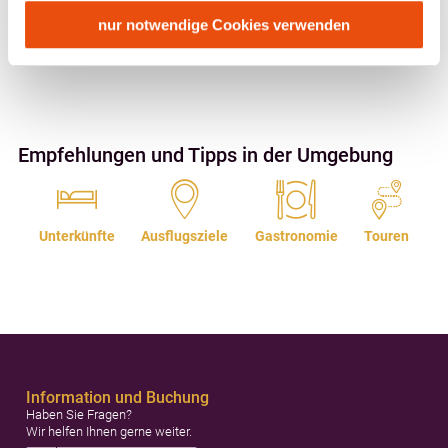
Route mit Google Maps
USA keine geeigneten Garantien für den Schutz
personenbezogener Daten gewährt. Wir leiten nur Ihre IP-
nur notwendige Cookies verwenden
Lage/Karte
Adresse (in gekürzter Form, sodass keine eindeutige
Zuordnung möglich ist) sowie technische Informationen
wie Browser, Internetanbieter, Endgerät und
Bildschirmauflösung an Google bzw. Meta weiter. Weitere
Details betreffend Cookies und einer möglichen späteren
Empfehlungen und Tipps in der Umgebung
Deaktivierung finden Sie in
unserer
Datenschutzerklärung
.
Unterkünfte
Ausflugsziele
Gastronomie
Touren
Information und Buchung
Haben Sie Fragen?
Wir helfen Ihnen gerne weiter.