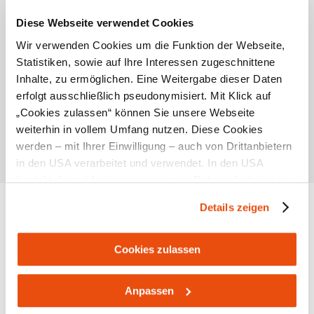
Beschreibung
Diese Webseite verwendet Cookies
Wir verwenden Cookies um die Funktion der Webseite,
Vom Buschniggweg genießt man einen schönen
Statistiken, sowie auf Ihre Interessen zugeschnittene
Ausblick auf Mariazell, die Basilika und die umliegende
Inhalte, zu ermöglichen. Eine Weitergabe dieser Daten
Bergwelt.
erfolgt ausschließlich pseudonymisiert. Mit Klick auf
„Cookies zulassen“ können Sie unsere Webseite
weiterhin in vollem Umfang nutzen. Diese Cookies
werden – mit Ihrer Einwilligung – auch von Drittanbietern
in den USA verarbeitet und verwendet. In den USA
besteht derzeit kein angemessenes Datenschutzniveau,
und es ist nicht ausgeschlossen, dass staatliche
Details zeigen
Sicherheitsbehörden entsprechende Anordnungen
Standort & Anreise
gegenüber den Drittanbietern (Google und Meta
Platforms, Inc.) treffen, um Zugriff zu Daten zu Kontroll-
Cookies zulassen
Kontakt
und Überwachungszwecken zu erhalten. Dagegen gibt es
keine wirksamen Rechtsbehelfe und
Öffentliche Anreise
Anpassen
Rechtsschutzmöglichkeiten. Zudem werden von den