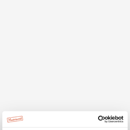
AUGENBLICK
Buschniggweg Mariazell
Aussichtspunkt
merken