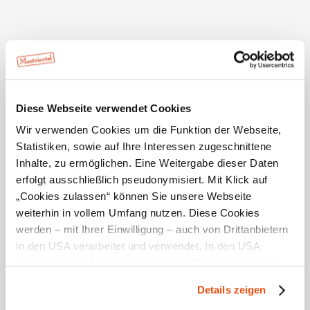
Lift / Aufzug
Service
Preis-Leistungs-Verhältnis
Halbpension möglich, Haustiere erlaubt, Parkplatz,
5.0 / 5
Busparkplatz, Vollpension möglich
mehr anzeigen
Service
4.7 / 5
Diese Webseite verwendet Cookies
Wir verwenden Cookies um die Funktion der Webseite,
Frühstück
Statistiken, sowie auf Ihre Interessen zugeschnittene
4.3 / 5
Inhalte, zu ermöglichen. Eine Weitergabe dieser Daten
erfolgt ausschließlich pseudonymisiert. Mit Klick auf
Essen
„Cookies zulassen“ können Sie unsere Webseite
4.1 / 5
weiterhin in vollem Umfang nutzen. Diese Cookies
werden – mit Ihrer Einwilligung – auch von Drittanbietern
Standort & Anreise
in den USA verarbeitet und verwendet. In den USA
Zimmer
3.8 / 5
besteht derzeit kein angemessenes Datenschutzniveau,
Kontakt
und es ist nicht ausgeschlossen, dass staatliche
Details zeigen
Sicherheitsbehörden entsprechende Anordnungen
Öffentliche Anreise