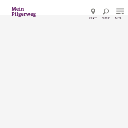
Direkt zur Hauptnavigation
Direkt zur Volltextsuche
Direkt zum Inhalt
KARTE
SUCHE
MENÜ
©
Welcher Weg?
Unsere Pilgerangebote
Gruppenangebote