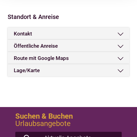
Deaktivierung finden Sie in
unserer
Datenschutzerklärung
.
Standort & Anreise
Kontakt
Öffentliche Anreise
Route mit Google Maps
Lage/Karte
Suchen & Buchen
Urlaubsangebote