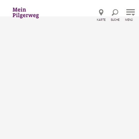
Direkt zur Hauptnavigation
Direkt zur Volltextsuche
Direkt zum Inhalt
KARTE
SUCHE
MENÜ
Gastronomiebetriebe an den Pilgerwegen
Mostviertlerwirt Ott
Mostviertlerwirt Ott
Gasthaus / Gasthof
merken