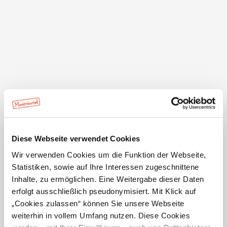
Lebkuchen und Mariazeller Magenlikör.
Öffentliche Anreise – einfach & bequem
Reisen Sie entspannt mit der Mariazellerbahn an. Vom
Bahnhof Mariazell sind es ca. 1 km Fußweg bis zur
Unterkunft. Ihre Gastgeber organisieren auf Wunsch
einen Transfer vom Bahnhof direkt zur Unterkunft.
Diese Webseite verwendet Cookies
Wir verwenden Cookies um die Funktion der Webseite,
Öffnungszeiten
Statistiken, sowie auf Ihre Interessen zugeschnittene
Inhalte, zu ermöglichen. Eine Weitergabe dieser Daten
ganzjährig - Betriebsurlaub November und März/April
erfolgt ausschließlich pseudonymisiert. Mit Klick auf
Öffnungszeiten Küche:
„Cookies zulassen“ können Sie unsere Webseite
11:00 - 14:00 Uhr und 18:00 - 20:30 Uhr
weiterhin in vollem Umfang nutzen. Diese Cookies
Ruhezeiten