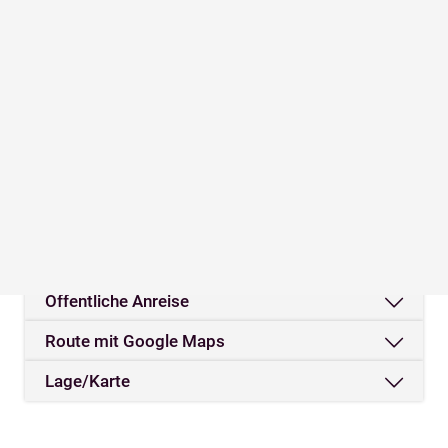
Parkplatz
Picknickservice
warme Speisen erhältlich
WLAN
Standort & Anreise
Kontakt
Öffentliche Anreise
Route mit Google Maps
Lage/Karte