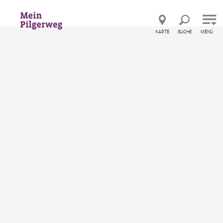
Direkt zur Hauptnavigation
Direkt zur Volltextsuche
Direkt zum Inhalt
KARTE
SUCHE
MENÜ
tronomiebetriebe an den Pilgerwegen
Gasthof zur Donaubrücke
Gasthof zur Donaubrücke
Gasthaus / Gasthof, Restaurant
merken