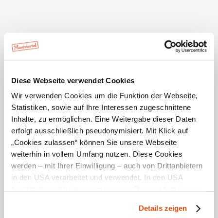
Sommer (von April bis Allerheiligen):
Montag bis Mittwoch ganztags geöffnet
Donnerstag und Freitag Ruhetag
Samstags ganztags geöffnet
Sonntag bis 17 Uhr, Küche bis 15 Uhr
Feiertags bis 16 Uhr geöffnet
Diese Webseite verwendet Cookies
Winter (von Allerheiligen bis März):
Wir verwenden Cookies um die Funktion der Webseite,
Montag bis Mittwoch ganztags geöffnet
Statistiken, sowie auf Ihre Interessen zugeschnittene
Donnerstag und Freitag Ruhetag
Inhalte, zu ermöglichen. Eine Weitergabe dieser Daten
Samstags ganztags geöffnet
Sonntag bis 16 Uhr, Küche bis 14.30 Uhr
erfolgt ausschließlich pseudonymisiert. Mit Klick auf
Feiertags bis 16 Uhr, Küche bis 14.30 Uhr
„Cookies zulassen“ können Sie unsere Webseite
weiterhin in vollem Umfang nutzen. Diese Cookies
werden – mit Ihrer Einwilligung – auch von Drittanbietern
in den USA verarbeitet und verwendet. In den USA
besteht derzeit kein angemessenes Datenschutzniveau,
und es ist nicht ausgeschlossen, dass staatliche
Details zeigen
Ausstattung
Sicherheitsbehörden entsprechende Anordnungen