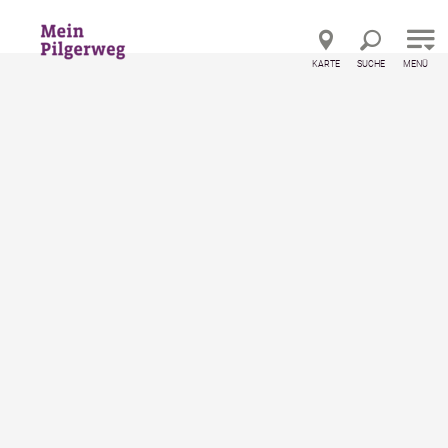
Direkt zur Hauptnavigation
Direkt zur Volltextsuche
Direkt zum Inhalt
KARTE
SUCHE
MENÜ
Gastronomiebetriebe an den Pilgerwegen
Café Maria Theresia
Café Maria Theresia
Cafe / Konditorei
merken