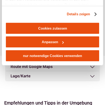
besteht derzeit kein angemessenes Datenschutzniveau,
und es ist nicht ausgeschlossen, dass staatliche
Details zeigen
Sicherheitsbehörden entsprechende Anordnungen
gegenüber den Drittanbietern (Google und Meta
Platforms, Inc.) treffen, um Zugriff zu Daten zu Kontroll-
Cookies zulassen
und Überwachungszwecken zu erhalten. Dagegen gibt es
Standort & Anreise
keine wirksamen Rechtsbehelfe und
Anpassen
Rechtsschutzmöglichkeiten. Zudem werden von den
Kontakt
USA keine geeigneten Garantien für den Schutz
personenbezogener Daten gewährt. Wir leiten nur Ihre IP-
nur notwendige Cookies verwenden
Öffentliche Anreise
Adresse (in gekürzter Form, sodass keine eindeutige
Route mit Google Maps
Zuordnung möglich ist) sowie technische Informationen
wie Browser, Internetanbieter, Endgerät und
Lage/Karte
Bildschirmauflösung an Google bzw. Meta weiter. Weitere
Details betreffend Cookies und einer möglichen späteren
Deaktivierung finden Sie in
unserer
Datenschutzerklärung
.
Empfehlungen und Tipps in der Umgebung