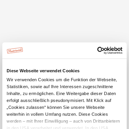
Die Atmosphäre im Café ist gediegen. Die Mehlspeisen
sind weitum bekannt und geschätzt. Außerdem bäckt
Familie Singraber eigenes Via Sacra-Gebäck. Zu trinken
gibt es unter anderem Granderwasser und Bio-
Fruchtsäfte.
Die Familie betreibt auch das "Café an der Via Sacra" in
Altenmarkt.
Als Via Sacra-Experte stehen Ihnen Michael Singraber
und Edith Reischer zur Verfügung.
Diese Webseite verwendet Cookies
Wir verwenden Cookies um die Funktion der Webseite,
Statistiken, sowie auf Ihre Interessen zugeschnittene
Inhalte, zu ermöglichen. Eine Weitergabe dieser Daten
erfolgt ausschließlich pseudonymisiert. Mit Klick auf
Öffnungszeiten
„Cookies zulassen“ können Sie unsere Webseite
weiterhin in vollem Umfang nutzen. Diese Cookies
Ruhezeiten
werden – mit Ihrer Einwilligung – auch von Drittanbietern
Donnerstag Nachmittag
in den USA verarbeitet und verwendet. In den USA