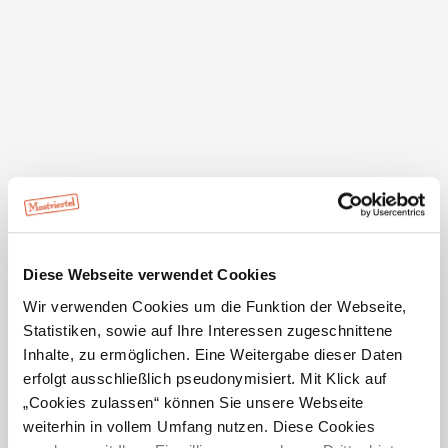
Da das Interesse am Pilgern stetig steigt, wird die
Broschüre „Via Sacra und Wiener Wallfahrerweg – Auf
historischen Pilgerwegen von Wien nach Mariazell“
regelmäßig neu aufgelegt und dient den Pilgern als
Diese Webseite verwendet Cookies
Basisinformation für die Planung ihrer Reise.
Wir verwenden Cookies um die Funktion der Webseite,
Statistiken, sowie auf Ihre Interessen zugeschnittene
Der Folder beinhaltet Beschreibungen zu den
Inhalte, zu ermöglichen. Eine Weitergabe dieser Daten
einzelnen Etappen inklusive Kartenmaterial sowie
erfolgt ausschließlich pseudonymisiert. Mit Klick auf
Informationen zu den Via Sacra-Gastgebern entlang
mehr anzeigen
„Cookies zulassen“ können Sie unsere Webseite
der Strecken. Außerdem findet man darin hilfreiche
weiterhin in vollem Umfang nutzen. Diese Cookies
Tipps zu interessanter Literatur, Sehenswürdigkeiten
Jetzt bestellen