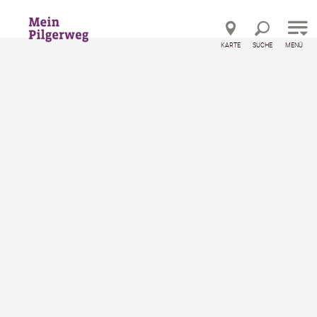
Direkt zur Hauptnavigation
Direkt zur Volltextsuche
Direkt zum Inhalt
KARTE
SUCHE
MENÜ
Kartenmaterial bestellen
Folder Via Sacra & Wr. Wallfahrerweg
Folder Via Sacra & Wr.
Wallfahrerweg
Auf historischen Pilgerwegen nach Mariazell.
Routenbeschreibungen und Karten zu Via Sacra und
Wiener Wallfahrerweg.