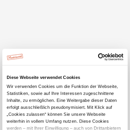
Freundlicher Service
Beeindruckendes Badezimmer
Moderne Zimmer
Ausstattung der Unterkunft
Sauberkeit
Ausstattung
5.0 / 5
Aufenthaltsraum, geeignet für Rollstuhlfahrer,
Terrasse/Gastgarten, Indoor-Spielbereich
Service
Diese Webseite verwendet Cookies
5.0 / 5
Service
Wir verwenden Cookies um die Funktion der Webseite,
Parkplatz, Haustiere erlaubt
Statistiken, sowie auf Ihre Interessen zugeschnittene
Lage
mehr anzeigen
Inhalte, zu ermöglichen. Eine Weitergabe dieser Daten
4.9 / 5
erfolgt ausschließlich pseudonymisiert. Mit Klick auf
„Cookies zulassen“ können Sie unsere Webseite
Zimmer
weiterhin in vollem Umfang nutzen. Diese Cookies
4.8 / 5
werden – mit Ihrer Einwilligung – auch von Drittanbietern