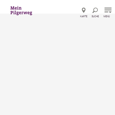
Direkt zur Hauptnavigation
Direkt zur Volltextsuche
Direkt zum Inhalt
KARTE
SUCHE
MENÜ
Startseite
Gasthof Alpenblick
Gasthof Alpenblick
Gasthof
merken
Online Buchen
Ausstattung
Standort & Anreise
Anfrage übermitteln