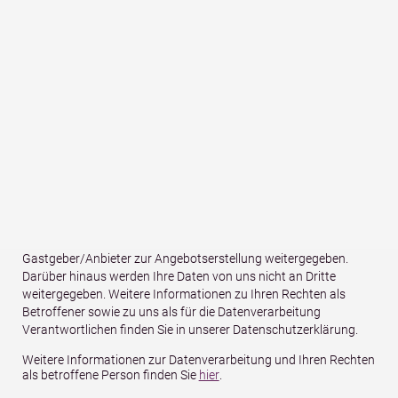
PLZ
*
Ort
*
Land
Ihre Kontaktdaten (Name, Anschrift, E-Mail und Telefonnummer)
sowie Ihre reisespezifischen Daten (Anreise-/Abreisedatum,
Anzahl Personen, Anzahl Kinder und Alter der Kinder) werden für
den Zweck und die Dauer der Bearbeitung Ihrer unverbindlichen
Anfrage bei uns gespeichert und von uns an den betreffenden
Gastgeber/Anbieter zur Angebotserstellung weitergegeben.
Darüber hinaus werden Ihre Daten von uns nicht an Dritte
weitergegeben. Weitere Informationen zu Ihren Rechten als
Betroffener sowie zu uns als für die Datenverarbeitung
Verantwortlichen finden Sie in unserer Datenschutzerklärung.
Weitere Informationen zur Datenverarbeitung und Ihren Rechten
als betroffene Person finden Sie
hier
.