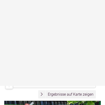
unserer
Datenschutzerklärung
.
Aktivitäten vor Ort
Ausflugsziele
Unterkünfte
Gastronomie
Touren
Produzenten
Infrastruktur
Suche erweitern:
im Umkreis von 0 km
Ergebnisse auf Karte zeigen