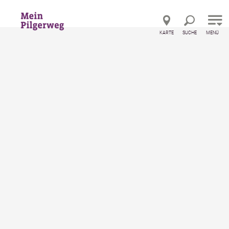
Direkt zur Hauptnavigation
Direkt zur Volltextsuche
Direkt zum Inhalt
KARTE
SUCHE
MENÜ
Startseite
Orte
Orte entlang der Strecke
Kaumberg
Kaumberg
Informationen für Ihren Ausflug und Urlaub in
Kaumberg
merken