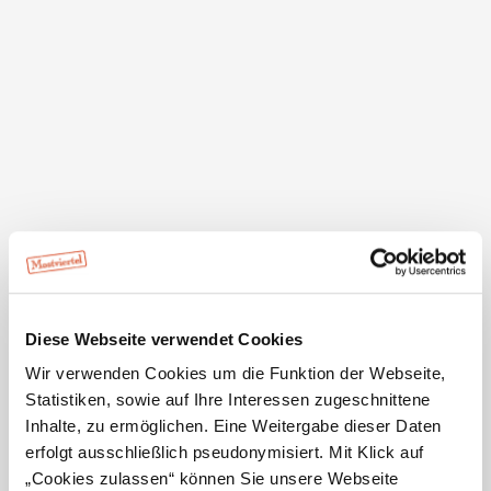
Kontakt
Kaumberg
Markt 3
2572
AT
Kaumberg
gemeinde@kaumberg.gv.at
www.kaumberg.gv.at
Öffnungszeiten Gemeindeamt
Mo
07:30 - 12:00 Uhr
13:00 - 16:00 Uhr
Di
07:30 - 12:00 Uhr
Mi
geschlossen
Do
07:30 - 12:00 Uhr
Diese Webseite verwendet Cookies
15:00 - 18:00 Uhr
Fr
07:30 - 12:00 Uhr
Wir verwenden Cookies um die Funktion der Webseite,
Sa
geschlossen
Statistiken, sowie auf Ihre Interessen zugeschnittene
So
geschlossen
Inhalte, zu ermöglichen. Eine Weitergabe dieser Daten
erfolgt ausschließlich pseudonymisiert. Mit Klick auf
Mittwoch kein Parteienverkehr!
„Cookies zulassen“ können Sie unsere Webseite